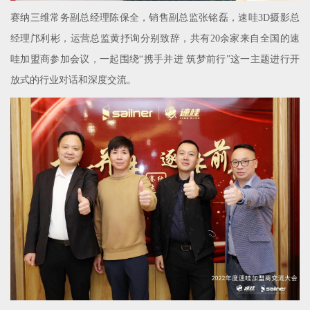
赛纳三维常务副总经理陈保全，销售副总监张铭磊，速哇3D摄影总
经理邝利彬，运营总监黄抒询分别致辞，共有20余家来自全国的速
哇加盟商参加会议，一起围绕“携手并进 筑梦前行”这一主题进行开
放式的行业对话和深度交流。