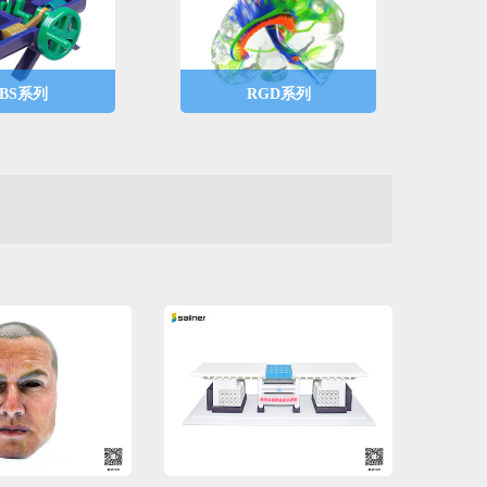
BS系列
RGD系列
ABS材料，包
材料为通用性硬质材
青色 、品红 、
料，包括透明、青色 、
白色、黑色等6
品红 、黄色 、白色、黑
性能优异，可
色等6色，可应用于高
性彩色原型打
透、全彩色等常规模型
打印。