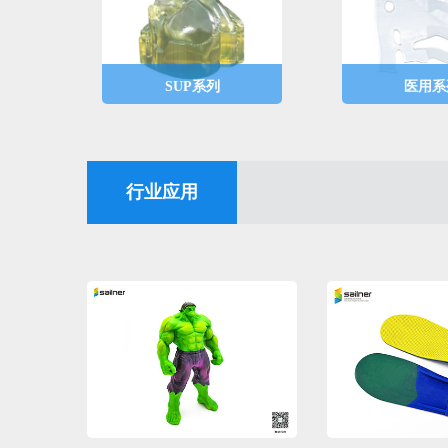
SUP系列
医用系
材料为支撑材料，包括
材料为医用材
标准支撑材料、碱溶支
齿科和生物相
撑材料、热熔支撑材
料，可在齿科
料，打印过程中为成型
板中应用。
行业应用
料提供支撑。