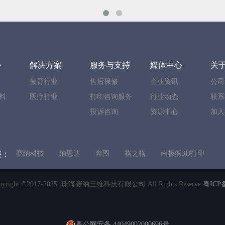
心
解决方案
服务与支持
媒体中心
关
教育行业
售后保修
企业资讯
公司
料
医疗行业
打印咨询服务
行业动态
联系
投诉咨询
资源中心
加入
接：
赛纳科技
纳思达
奔图
格之格
南极熊3D打印
pyright ©2017-2025 珠海赛纳三维科技有限公司 All Rights Reserve
粤ICP备
粤公网安备 44049002000696号