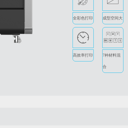
A
B
全彩色打印
成型空间大
E
F
高效率打印
7种材料混
合