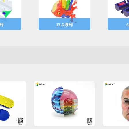
列
FLX系列
A
料，包括
材料为柔性材料，包括
材料为类
容性材
透明、青色 、品红 、黄
括透明、
及医用导
色 、白色、黑色等6
黄色 、
色，其中分为标准柔性
色，综合
材料、超软柔性材料，
进行功能
可应用不同软硬度的模
印。
型及功能模拟的打印。