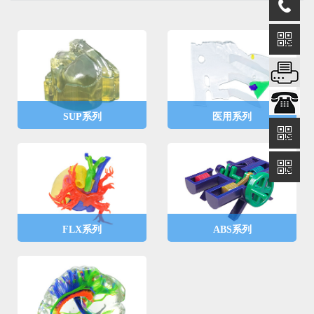
SUP系列
医用系列
材料为支撑材料，包括标
材料为医用材料，包括齿
准支撑材料、碱溶支撑材
科和生物相容性材料，可
料、热熔支撑材料，打印
在齿科及医用导板中应
过程中为成型料提供支
用。
撑。
FLX系列
ABS系列
材料为柔性材料，包括透
材料为类ABS材料，包括
明、青色 、品红 、黄色
透明、青色 、品红 、黄
、白色、黑色等6色，其
色 、白色、黑色等6色，
中分为标准柔性材料、超
综合性能优异，可进行功