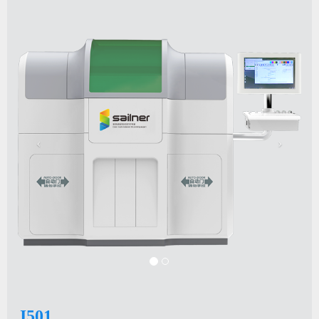
Previous
Next
J501